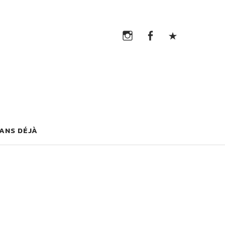
Instagram
Facebook
TikTok
Instagram
Facebook
TikTok
G
 ANS DÉJÀ