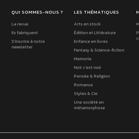
QUI SOMMES-NOUS ?
LES THÉMATIQUES
La revue
Arts en stock
M
Ils fabriquent
Édition et Littérature
P
c
S’inscrire à notre
Enfance en livres
newsletter
Fantasy & Science-fiction
Memoria
Noir c’est noir
Pensée & Religion
Romance
Styles & Cie
Une société en
métamorphose