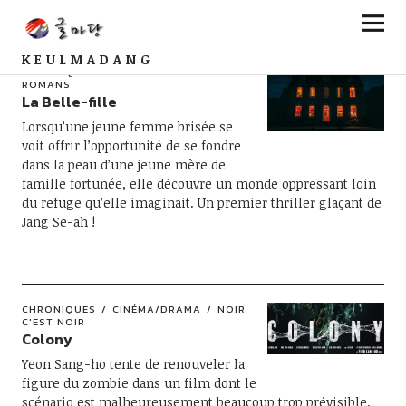
KEULMADANG
CHRONIQUES
NOIR C'EST NOIR
ROMANS
La Belle-fille
Lorsqu’une jeune femme brisée se
voit offrir l’opportunité de se fondre
dans la peau d’une jeune mère de
famille fortunée, elle découvre un monde oppressant loin
du refuge qu’elle imaginait. Un premier thriller glaçant de
Jang Se-ah !
CHRONIQUES
CINÉMA/DRAMA
NOIR
C'EST NOIR
Colony
Yeon Sang-ho tente de renouveler la
figure du zombie dans un film dont le
scénario est malheureusement beaucoup trop prévisible,