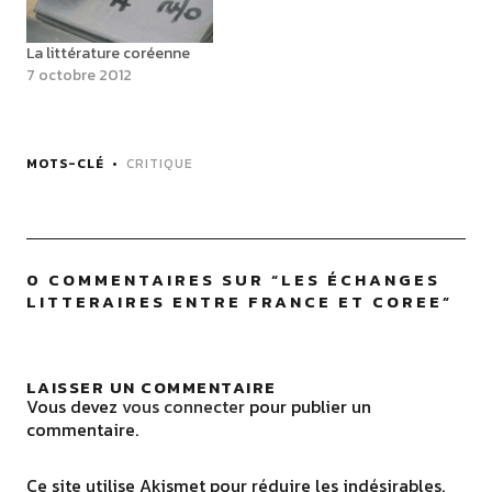
Les premières œuvres
répertoriées puisent leurs
La littérature coréenne
racines dans l’animisme…
7 octobre 2012
MOTS-CLÉ
CRITIQUE
0 COMMENTAIRES SUR “
LES ÉCHANGES
LITTERAIRES ENTRE FRANCE ET COREE
”
LAISSER UN COMMENTAIRE
Vous devez
vous connecter
pour publier un
commentaire.
Ce site utilise Akismet pour réduire les indésirables.