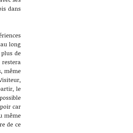
ois dans
ériences
 au long
 plus de
 restera
rs, même
Visiteur,
rtir, le
possible
poir car
 du même
re de ce