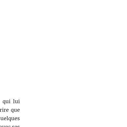
 qui lui
rire que
quelques
 avec ses