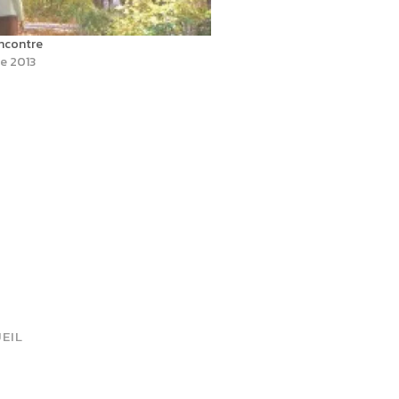
ncontre
e 2013
EIL