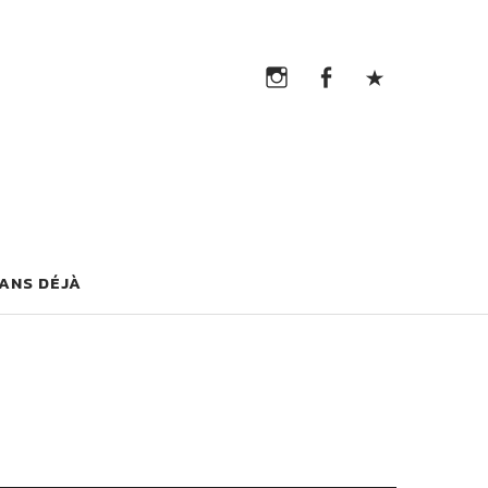
Instagram
Facebook
TikTok
Instagram
Facebook
TikTok
G
 ANS DÉJÀ