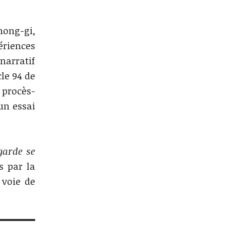
hong-gi,
ériences
narratif
cle 94 de
 procès-
un essai
garde se
 par la
 voie de