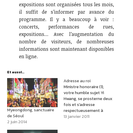
expositions sont organisées tous les mois,
il suffit de s’informer par avance du
programme. Il y a beaucoup à voir :
concerts, performances de rues,
expositions… Avec l’augmentation du
nombre de visiteurs, de nombreuses
informations sont maintenant disponibles
en ligne.
Et aussi..
Adresse au roi
Ministre honoraire (1),
votre humble sujet Yi
Hwang, se prosterne deux
fois et s'adresse
Myeongdong, sanctuaire
respectueusement à
de Séoul
Votre Majesté. Quand je
13 janvier 2011
2 juin 2014
réfléchis bien, la Voie n'a
pas de forme et le Ciel est