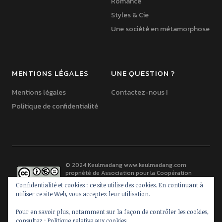
Romance
Styles & Cie
Une société en métamorphose
MENTIONS LÉGALES
UNE QUESTION ?
Mentions légales
Contactez-nous !
Politique de confidentialité
© 2024 Keulmadang
www.keulmadang.com
propriété de
Association pour la Coopération
France-Corée
est mis à disposition selon les
Confidentialité et cookies : ce site utilise des cookies. En continuant à
termes de la
licence Creative Commons Paternité -
utiliser ce site Web, vous acceptez leur utilisation.
Pas d’Utilisation Commerciale - Pas de Modification 2.0 France
.
Basé(e) sur une oeuvre à
www.keulmadang.com
.
Pour en savoir plus, notamment sur la façon de contrôler les cookies,
consultez :
Politique relative aux cookies