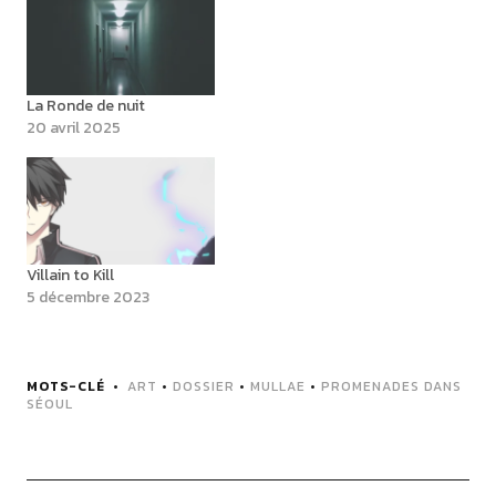
sans parole (2). Lorsque
sont apparus le «
Diagramme du Fleuve et la
Charte de la Rivière Luo…
La Ronde de nuit
20 avril 2025
Villain to Kill
5 décembre 2023
MOTS-CLÉ
ART
•
DOSSIER
•
MULLAE
•
PROMENADES DANS
SÉOUL