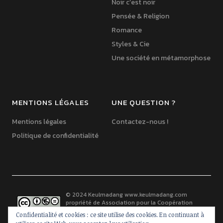
Noir c’est noir
Pensée & Religion
Romance
Styles & Cie
Une société en métamorphose
MENTIONS LÉGALES
UNE QUESTION ?
Mentions légales
Contactez-nous !
Politique de confidentialité
© 2024 Keulmadang
www.keulmadang.com
propriété de
Association pour la Coopération
France-Corée
est mis à disposition selon les
Confidentialité et cookies : ce site utilise des cookies. En continuant à
termes de la
licence Creative Commons Paternité -