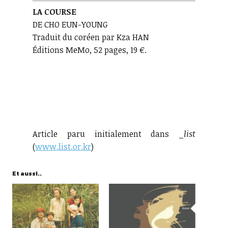
LA COURSE
DE CHO EUN-YOUNG
Traduit du coréen par Kza HAN
Éditions MeMo, 52 pages, 19 €.
Article paru initialement dans _
list
(
www.list.or.kr
)
Et aussi..