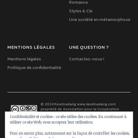
Romance
Styles & Cie
Une société en métamorphose
MENTIONS LÉGALES
UNE QUESTION ?
Mentions légales
Contactez-nous !
Politique de confidentialité
© 2024 Keulmadang
www.keulmadang.com
propriété de
Association pour la Coopération
France-Corée
est mis à disposition selon les
Confidentialité et cookies : ce site utilise des cookies. En continuant à
termes de la
licence Creative Commons Paternité -
utiliser ce site Web, vous acceptez leur utilisation.
Pas d’Utilisation Commerciale - Pas de Modification 2.0 France
.
Basé(e) sur une oeuvre à
www.keulmadang.com
.
Pour en savoir plus, notamment sur la façon de contrôler les cookies,