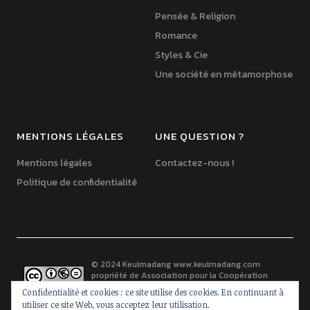
Pensée & Religion
Romance
Styles & Cie
Une société en métamorphose
MENTIONS LÉGALES
UNE QUESTION ?
Mentions légales
Contactez-nous !
Politique de confidentialité
© 2024 Keulmadang
www.keulmadang.com
propriété de
Association pour la Coopération
France-Corée
est mis à disposition selon les
Confidentialité et cookies : ce site utilise des cookies. En continuant à
termes de la
licence Creative Commons Paternité -
utiliser ce site Web, vous acceptez leur utilisation.
Pas d’Utilisation Commerciale - Pas de Modification 2.0 France
.