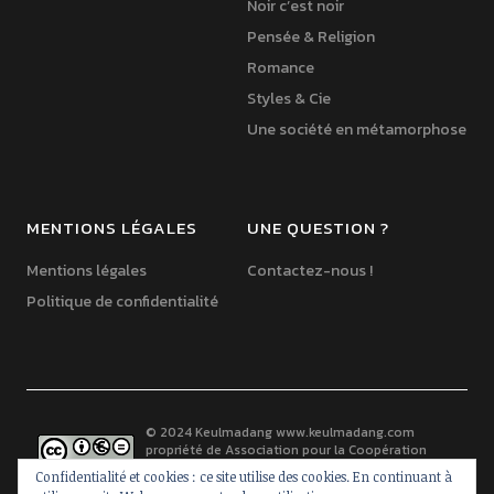
Noir c’est noir
Pensée & Religion
Romance
Styles & Cie
Une société en métamorphose
MENTIONS LÉGALES
UNE QUESTION ?
Mentions légales
Contactez-nous !
Politique de confidentialité
© 2024 Keulmadang
www.keulmadang.com
propriété de
Association pour la Coopération
France-Corée
est mis à disposition selon les
Confidentialité et cookies : ce site utilise des cookies. En continuant à
termes de la
licence Creative Commons Paternité -