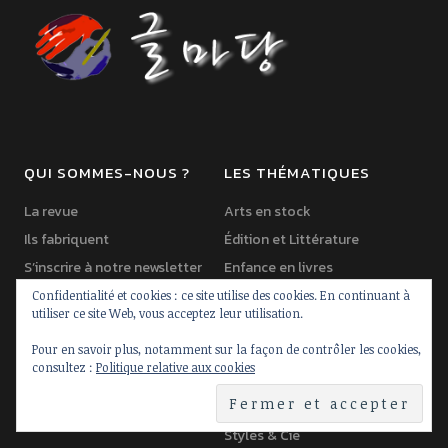
QUI SOMMES-NOUS ?
LES THÉMATIQUES
La revue
Arts en stock
Ils fabriquent
Édition et Littérature
S’inscrire à notre newsletter
Enfance en livres
Fantasy & Science-fiction
Confidentialité et cookies : ce site utilise des cookies. En continuant à
utiliser ce site Web, vous acceptez leur utilisation.
Memoria
Pour en savoir plus, notamment sur la façon de contrôler les cookies,
Noir c’est noir
consultez :
Politique relative aux cookies
Pensée & Religion
Abonnez-vous
Romance
Styles & Cie