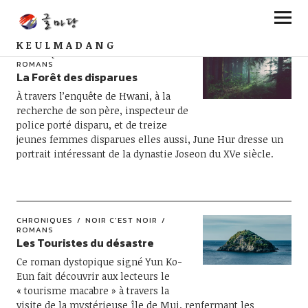
KEULMADANG
CHRONIQUES
NOIR C'EST NOIR
ROMANS
La Forêt des disparues
À travers l’enquête de Hwani, à la
recherche de son père, inspecteur de
police porté disparu, et de treize
jeunes femmes disparues elles aussi, June Hur dresse un
portrait intéressant de la dynastie Joseon du XVe siècle.
CHRONIQUES
NOIR C'EST NOIR
ROMANS
Les Touristes du désastre
Ce roman dystopique signé Yun Ko-
Eun fait découvrir aux lecteurs le
« tourisme macabre » à travers la
visite de la mystérieuse île de Mui, renfermant les