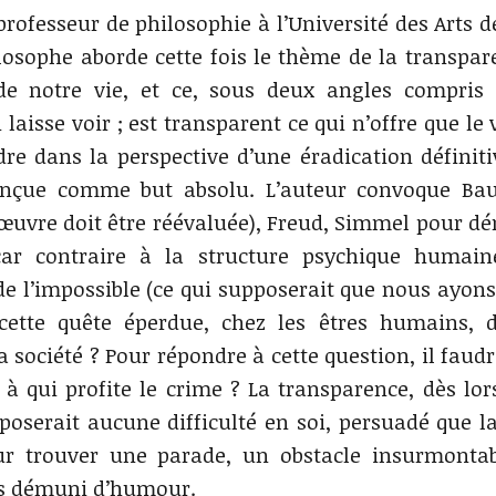
rofesseur de philosophie à l’Université des Arts de
ilosophe aborde cette fois le thème de la transpar
de notre vie, et ce, sous deux angles compris
laisse voir ; est transparent ce qui n’offre que le 
re dans la perspective d’une éradication définiti
 conçue comme but absolu. L’auteur convoque Bau
’œuvre doit être réévaluée), Freud, Simmel pour d
car contraire à la structure psychique humain
e l’impossible (ce qui supposerait que nous ayons
 cette quête éperdue, chez les êtres humains, 
 société ? Pour répondre à cette question, il faudr
 qui profite le crime ? La transparence, dès lors
poserait aucune difficulté en soi, persuadé que l
r trouver une parade, un obstacle insurmontab
as démuni d’humour.