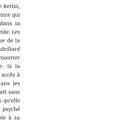
 Berlin,
ence qui
 dans la
vide. Les
ve de la
drillard
émontrer
e. Si la
 accès à
dans les
ait sans
 qu’elle
a psyché
le à sa