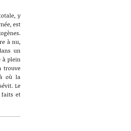
otale, y
amée, est
ogènes.
re à nu,
 dans un
 à plein
n trouve
là où la
évit. Le
faits et