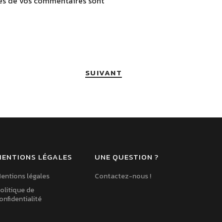
ées de vos commentaires sont
SUIVANT
MENTIONS LÉGALES
UNE QUESTION ?
entions légales
Contactez-nous !
olitique de
onfidentialité