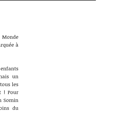
u Monde
rquée à
 enfants
mais un
tous les
t ! Pour
hn Somin
oins du