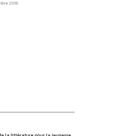
mbre 2016
 la littérature pour la jeunesse,