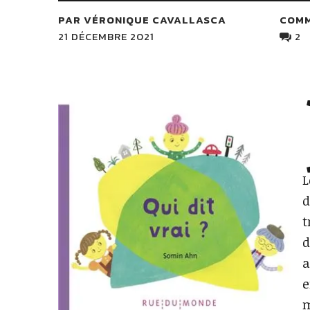
PAR VÉRONIQUE CAVALLASCA
COM
21 DÉCEMBRE 2021
2
L
d
t
d
a
e
m