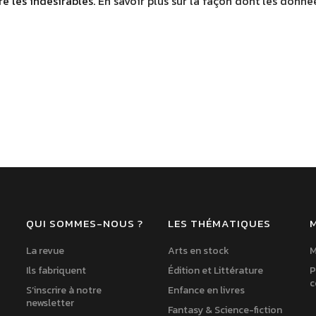
re les indésirables.
En savoir plus sur la façon dont les donn
QUI SOMMES-NOUS ?
LES THÉMATIQUES
La revue
Arts en stock
M
Ils fabriquent
Édition et Littérature
P
c
S’inscrire à notre
Enfance en livres
newsletter
Fantasy & Science-fiction