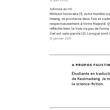
12 juin 2022
Adresse au roi
Ministre honoraire (1), votre humble suj
Hwang, se prosterne deux fois et s'ad
respectueusement à Votre Majesté. Q
réfléchis bien, la Voie n'a pas de forme 
Ciel est sans parole (2). Lorsque sont
le « Diagramme du Fleuve et la Charte 
13 janvier 2011
Rivière Luo…
A PROPOS
FAUSTIN
Étudiante en traducti
de Keulmadang. Je me
la science-fiction.