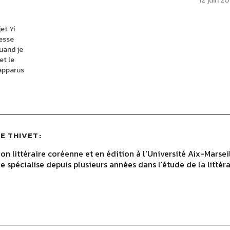
12 juin 20
et Yi
resse
uand je
et le
 apparus
de la
E THIVET
on littéraire coréenne et en édition à l'Université Aix-Marsei
 spécialise depuis plusieurs années dans l'étude de la litté