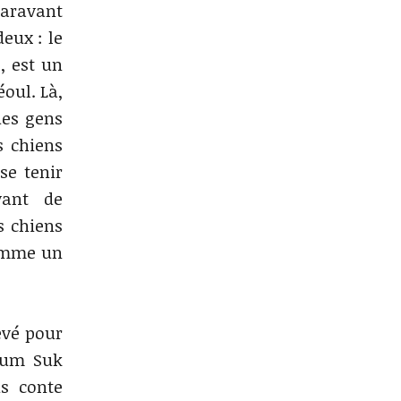
paravant
eux : le
, est un
oul. Là,
des gens
s chiens
se tenir
vant de
s chiens
comme un
evé pour
eum Suk
us conte