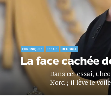
CHRONIQUES
ESSAIS
MEMORIA
La face cachée 
Dans cet essai, Cheo
Nord ; il lève le voi