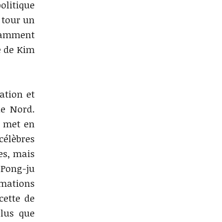
politique
 tour un
otamment
e de Kim
ation et
de Nord.
s met en
 célèbres
es, mais
 Pong-ju
rmations
cette de
plus que