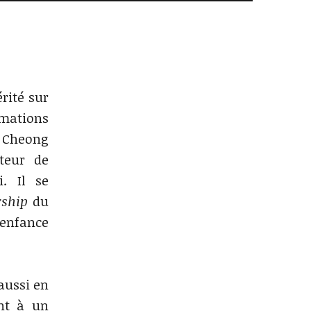
rité sur
rmations
 Cheong
cteur de
i. Il se
rship
du
enfance
aussi en
ant à un