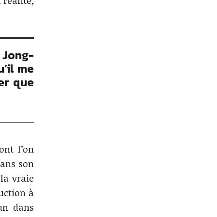
 réalité,
m Jong-
u’il me
er que
ont l’on
dans son
la vraie
uction à
un dans