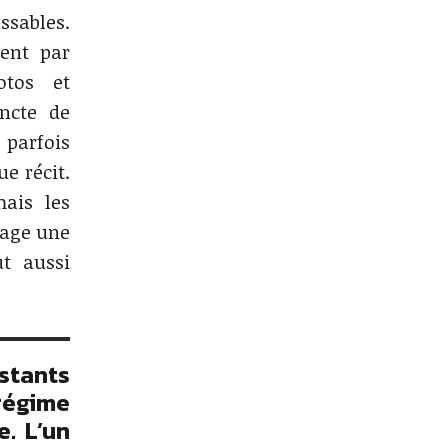
ssables.
ent par
otos et
incte de
 parfois
e récit.
mais les
rage une
t aussi
stants
régime
. L’un