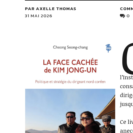
PAR AXELLE THOMAS
COM
31 MAI 2026
0
l’In
consa
diri
jusq
Ce l
anec