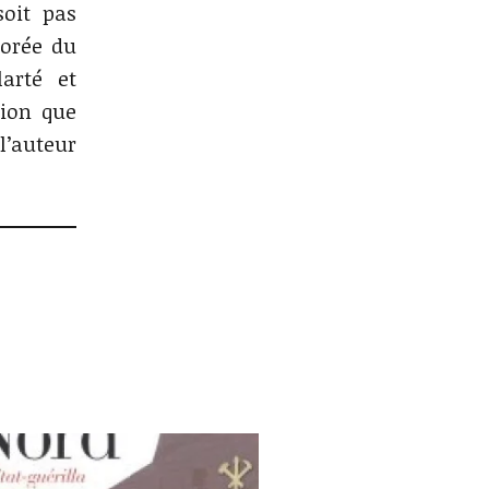
soit pas
Corée du
arté et
tion que
l’auteur