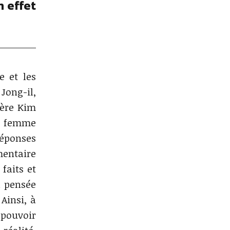
n effet
e et les
Jong-il,
rère Kim
ne femme
réponses
mentaire
faits et
a pensée
Ainsi, à
 pouvoir