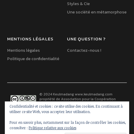
Styles & Cie
Une société en métamorphose
MENTIONS LÉGALES
UNE QUESTION ?
Mentions légales
Contactez-nous !
Politique de confidentialité
© 2024 Keulmadang
www.keulmadang.com
propriété de
Association pour la Coopération
France-Corée
est mis à disposition selon les
Confidentialité et cookies : ce site utilise des cookies. En continuant à
termes de la
licence Creative Commons Paternité -
utiliser ce site Web, vous acceptez leur utilisation.
Pas d’Utilisation Commerciale - Pas de Modification 2.0 France
.
Basé(e) sur une oeuvre à
www.keulmadang.com
.
Pour en savoir plus, notamment sur la façon de contrôler les cookies,
consultez :
Politique relative aux cookies