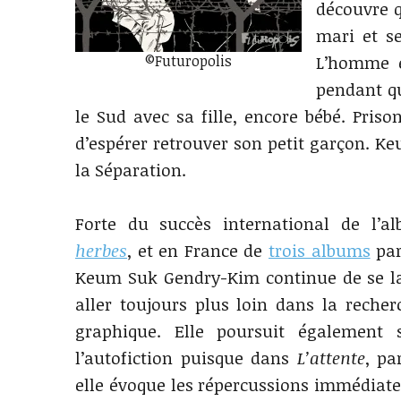
découvre q
mari et s
©Futuropolis
L’homme e
pendant qu
le Sud avec sa fille, encore bébé. Priso
d’espérer retrouver son petit garçon. Ke
la Séparation.
Forte du succès international de l’a
herbes
, et en France de
trois albums
par
Keum Suk Gendry-Kim continue de se la
aller toujours plus loin dans la recherc
graphique. Elle poursuit également 
l’autofiction puisque dans
L’attente
, pa
elle évoque les répercussions immédiat