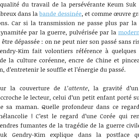
e qualité du travail de la persévérante Keum Suk
mbreux dans la
bande dessinée
, et comme œuvre g
ons. Car si la transmission ne passe plus par l
 dynamitée par la guerre, pulvérisée par la
modern
r être dépassée : on ne peut nier son passé sans ri
endry-Kim fait volontiers référence à quelques
 de la culture coréenne, encre de Chine et pincea
n, d’entretenir le souffle et l’énergie du passé.
Sur la couverture de
L’attente
, la gravité d’u
ccroche le lecteur, celui d’un petit enfant porté s
e sa maman. Quelle profondeur dans ce regard
élancolie ! C’est le regard d’une Corée qui re
endres fumantes de la tragédie de la guerre civi
Suk Gendry-Kim explique dans la postface qu