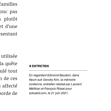
amilles
donc pas
s plutôt
et d’une
ésentant
utilisée
 la quête
ENTRETIEN
ulé tout
En regardant Edmond Baudoin, dans
on de ces
Keum suk Gendry Kim, la mémoire
coréenne, entretien réalisé par Laurent
 affecté
Mélikian et François Rissel pour
borde de
actuabd.com, le 21 juin 2021.