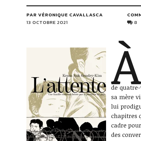
PAR VÉRONIQUE CAVALLASCA
COM
13 OCTOBRE 2021
8
À
de quatre-
sa mère vie
lui prodig
chapitres q
cadre pour
des conver