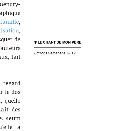
 Gendry-
raphique
a
famille
,
isation
,
squer de
LE CHANT DE MON PÈRE
 auteurs
Editions Sarbacane, 2012.
ux, fait
n regard
ur le dos
, quelle
naît des
le. Keum
’elle a