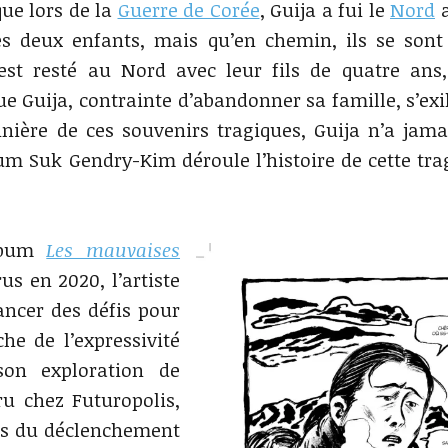
ue lors de la
Guerre de Corée
, Guija a fui le
Nord
a
es deux enfants, mais qu’en chemin, ils se sont
st resté au Nord avec leur fils de quatre ans,
e Guija, contrainte d’abandonner sa famille, s’exil
nnière de ces souvenirs tragiques, Guija n’a jama
um Suk Gendry-Kim déroule l’histoire de cette tra
lbum
Les mauvaises
us en 2020, l’artiste
ncer des défis pour
he de l’expressivité
son exploration de
ru chez Futuropolis,
es du déclenchement