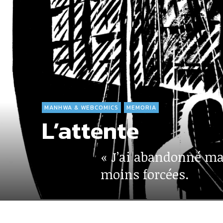
MANHWA & WEBCOMICS
MEMORIA
L’attente
« J’ai abandonné ma 
moins forcées.