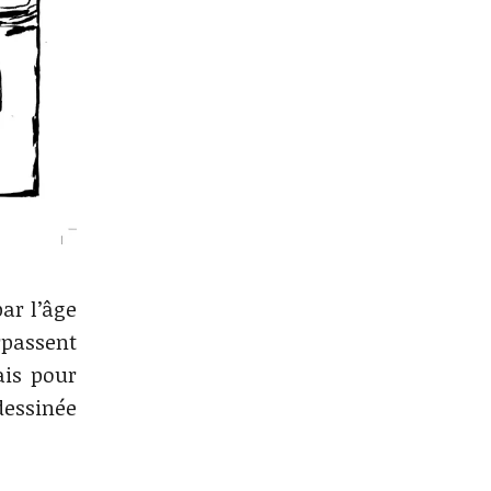
ar l’âge
rpassent
ais pour
dessinée