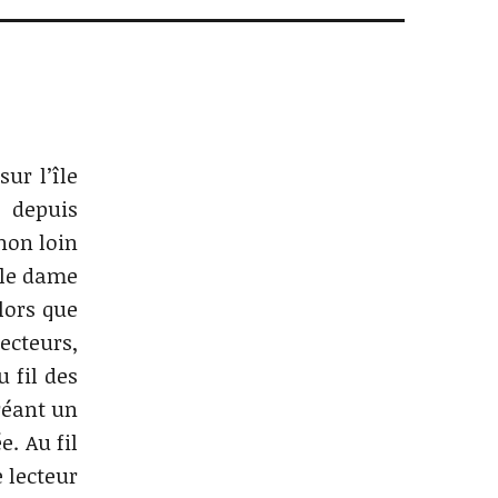
ur l’île
 depuis
non loin
ille dame
lors que
tecteurs,
 fil des
créant un
. Au fil
 lecteur