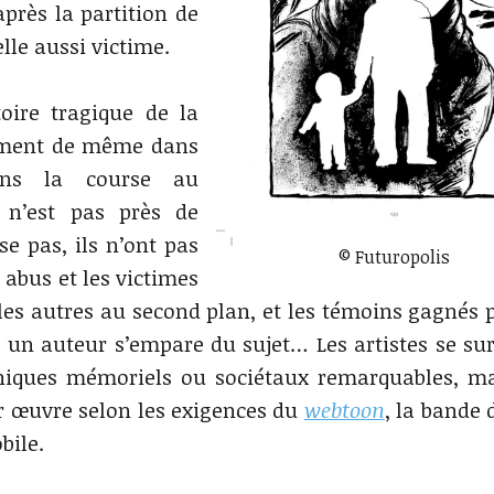
près la partition de
elle aussi victime.
toire tragique de la
cément de même dans
ans la course au
 n’est pas près de
se pas, ils n’ont pas
© Futuropolis
 abus et les victimes
 les autres au second plan, et les témoins gagnés p
si un auteur s’empare du sujet… Les artistes se su
hiques mémoriels ou sociétaux remarquables, m
eur œuvre selon les exigences du
webtoon
, la bande 
bile.